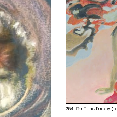
254. По Поль Гогену (