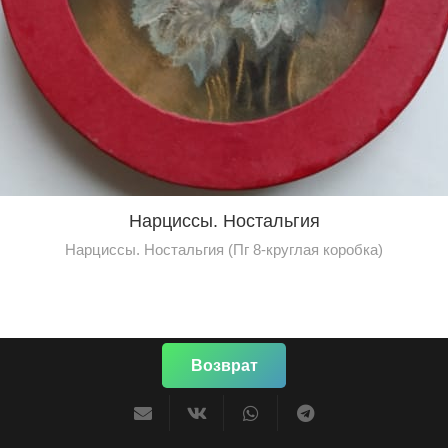
Нарциссы. Ностальгия
Нарциссы. Ностальгия (Пг 8-круглая коробка)
Возврат