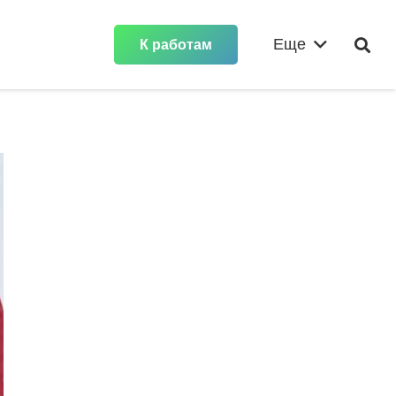
Еще
К работам