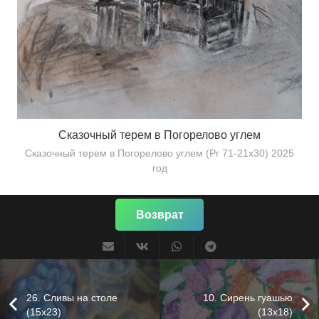
Сказочный терем в Погорелово углем
Сказочный терем в Погорелово углем (Рг 71-21х30) 2025
год
Возврат
26. Сливы на столе
10. Сирень гуашью
(15х23)
(13х18)