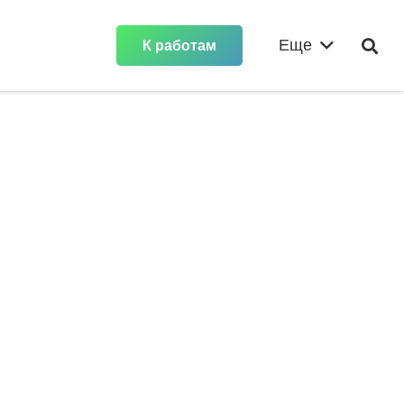
Еще
К работам