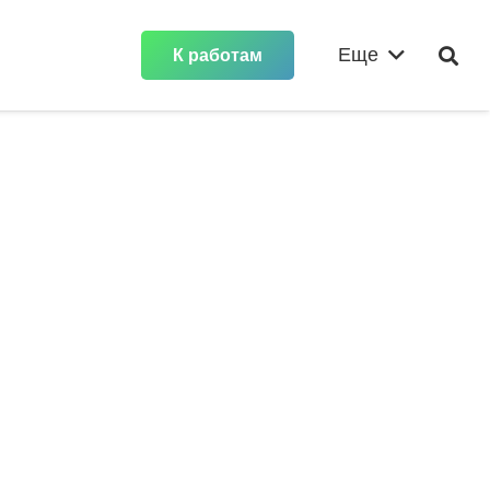
Еще
К работам