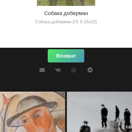
Собака доберман
Собака доберман (Пг 5-15х23)
Возврат