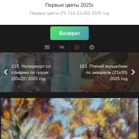
Первые цветы 2025г.
Первые цветы (Пг 216-21х30) 2025 год
Возврат
215. Натюрморт со
163. Птичий волшебник
сливами по гуаше
по аквареле (21х30)
(20х20) 2025 год
2025 год