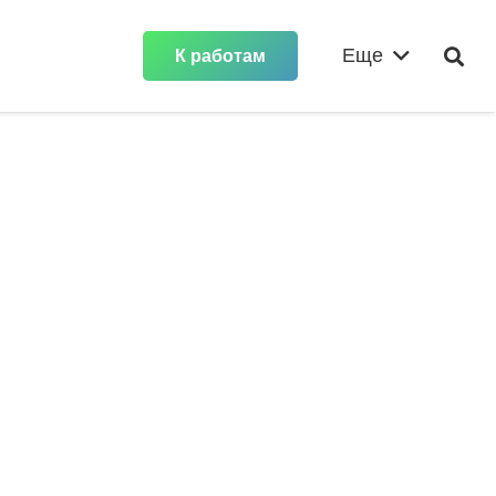
Еще
К работам