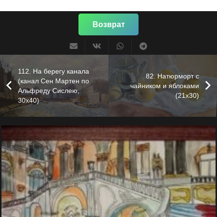
Возврат
112. На берегу канала
82. Натюрморт с
(канал Сен Мартен по
чайником и яблоками
Альфреду Сислею,
(21х30)
30х40)